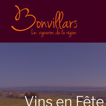
Vins en Fête 2025
Inscription
Balade gourmande
Conditions générales
Vins en Fête 2023
Vins en Fête 2022
Caves Ouvertes
Vins
en
Fêt