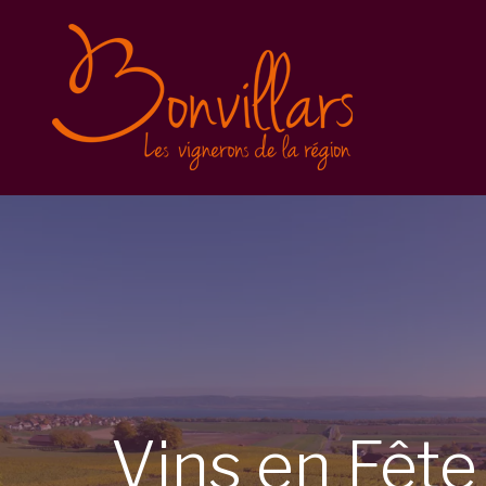
Vins en Fête 2025
Inscription
Balade gourmande
Conditions générales
Vins en Fête 2023
Vins en Fête 2022
Caves Ouvertes
Vins
en
Fêt