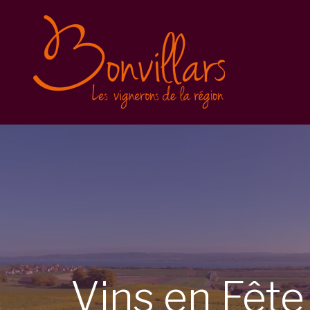
Vins en Fête 2025
Inscription
Balade gourmande
Conditions générales
Vins en Fête 2023
Vins en Fête 2022
Caves Ouvertes
Vins
en
Fêt