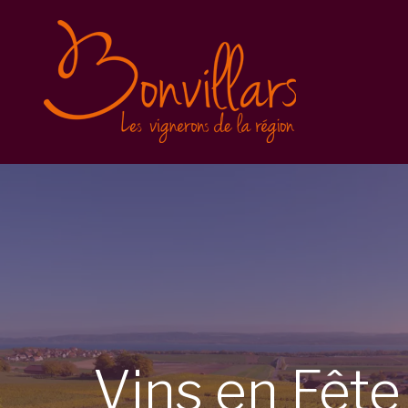
Vins en Fête 2025
Inscription
Balade gourmande
Conditions générales
Vins en Fête 2023
Vins en Fête 2022
Caves Ouvertes
Vins
en
Fêt