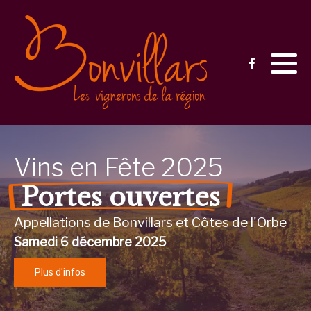
Vins en Fête 2025
Inscription
Balade gourmande
Conditions générales
Vins en Fête 2023
Vins
en
Fête
2025
Vins en Fête 2022
Portes ouvertes
Caves Ouvertes
Appellations de Bonvillars et Côtes de l'Orbe
Samedi 6 décembre 2025
Plus d'infos