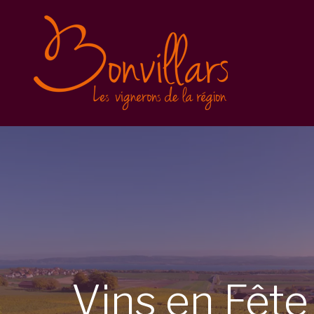
Vins en Fête 2025
Inscription
Balade gourmande
Conditions générales
Vins en Fête 2023
Vins en Fête 2022
Caves Ouvertes
Vins
en
Fêt