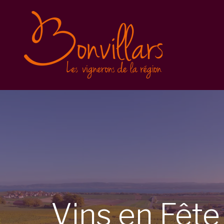
Vins en Fête 2025
Inscription
Balade gourmande
Conditions générales
Vins en Fête 2023
Vins en Fête 2022
Caves Ouvertes
Vins
en
Fêt