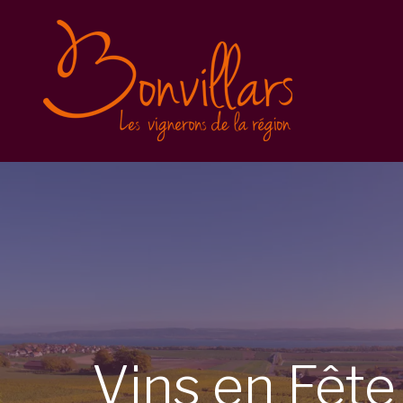
Vins en Fête 2025
Inscription
Balade gourmande
Conditions générales
Vins en Fête 2023
Vins en Fête 2022
Caves Ouvertes
Vins
en
Fêt