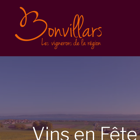
Vins en Fête 2025
Inscription
Balade gourmande
Conditions générales
Vins en Fête 2023
Vins en Fête 2022
Caves Ouvertes
Vins
en
Fêt