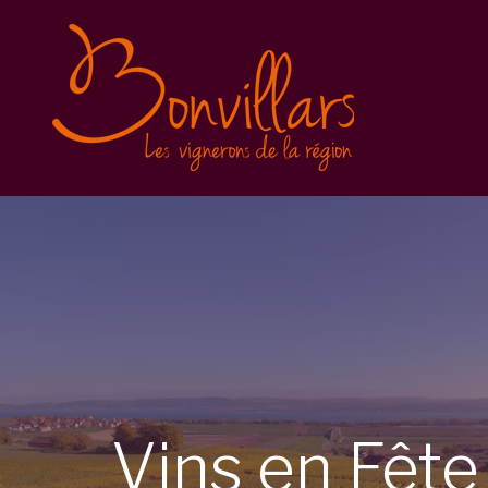
Vins en Fête 2025
Inscription
Balade gourmande
Conditions générales
Vins en Fête 2023
Vins en Fête 2022
Caves Ouvertes
Vins
en
Fêt